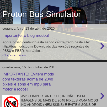
Proton Bus Simulator
segunda-feira, 13 de abril de 2020
Importante, o blog mudou!
›
Agora nosso conteúdo está sendo centralizado neste site:
http://busmods.com/ Downloads das versões recentes do
PBSU e PBSR: http://pbs...
61 comentários:
quarta-feira, 16 de outubro de 2019
IMPORTANTE! Evitem mods
com texturas acima de 2048
pixels e sons em mp3 para
motor e loops!
›
AVISO IMPORTANTE! TL;DR: NÃO USEM
IMAGENS DE MAIS DE 2048 PIXELS PARA MODS
NO ANDROID (NEM SKINS) E EVITEM SONS DE