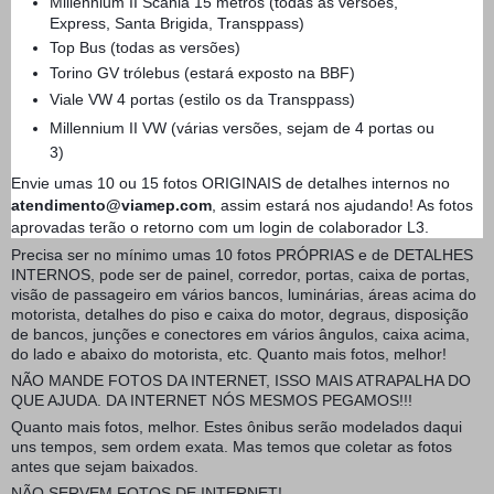
Millennium II Scania 15 metros (todas as versões,
Express, Santa Brigida, Transppass)
Top Bus (todas as versões)
Torino GV trólebus (estará exposto na BBF)
Viale VW 4 portas (estilo os da Transppass)
Millennium II VW (várias versões, sejam de 4 portas ou
3)
Envie umas 10 ou 15 fotos ORIGINAIS de detalhes internos no
atendimento@viamep.com
, assim estará nos ajudando! As fotos
aprovadas terão o retorno com um login de colaborador L3.
Precisa ser no mínimo umas 10 fotos PRÓPRIAS e de DETALHES
INTERNOS, pode ser de painel, corredor, portas, caixa de portas,
visão de passageiro em vários bancos, luminárias, áreas acima do
motorista, detalhes do piso e caixa do motor, degraus, disposição
de bancos, junções e conectores em vários ângulos, caixa acima,
do lado e abaixo do motorista, etc. Quanto mais fotos, melhor!
NÃO MANDE FOTOS DA INTERNET, ISSO MAIS ATRAPALHA DO
QUE AJUDA. DA INTERNET NÓS MESMOS PEGAMOS!!!
Quanto mais fotos, melhor. Estes ônibus serão modelados daqui
uns tempos, sem ordem exata. Mas temos que coletar as fotos
antes que sejam baixados.
NÃO SERVEM FOTOS DE INTERNET!