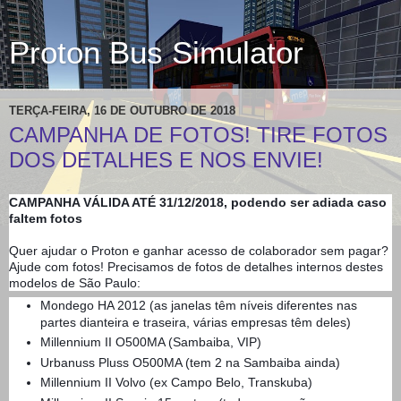
Proton Bus Simulator
TERÇA-FEIRA, 16 DE OUTUBRO DE 2018
CAMPANHA DE FOTOS! TIRE FOTOS
DOS DETALHES E NOS ENVIE!
CAMPANHA VÁLIDA ATÉ 31/12/2018, podendo ser adiada caso
faltem fotos
Quer ajudar o Proton e ganhar acesso de colaborador sem pagar?
Ajude com fotos! Precisamos de fotos de detalhes internos destes
modelos de São Paulo:
Mondego HA 2012 (as janelas têm níveis diferentes nas
partes dianteira e traseira, várias empresas têm deles)
Millennium II O500MA (Sambaiba, VIP)
Urbanuss Pluss O500MA (tem 2 na Sambaiba ainda)
Millennium II Volvo (ex Campo Belo, Transkuba)