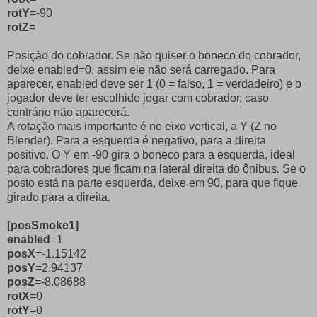
rotY
=-90
rotZ
=
Posição do cobrador. Se não quiser o boneco do cobrador,
deixe enabled=0, assim ele não será carregado. Para
aparecer, enabled deve ser 1 (0 = falso, 1 = verdadeiro) e o
jogador deve ter escolhido jogar com cobrador, caso
contrário não aparecerá.
A rotação mais importante é no eixo vertical, a Y (Z no
Blender). Para a esquerda é negativo, para a direita
positivo. O Y em -90 gira o boneco para a esquerda, ideal
para cobradores que ficam na lateral direita do ônibus. Se o
posto está na parte esquerda, deixe em 90, para que fique
girado para a direita.
[posSmoke1]
enabled
=1
posX
=-1.15142
posY
=2.94137
posZ
=-8.08688
rotX
=0
rotY
=0