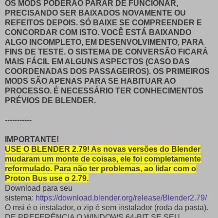
OS MODS PODERÃO PARAR DE FUNCIONAR,
PRECISANDO SER BAIXADOS NOVAMENTE OU
REFEITOS DEPOIS. SÓ BAIXE SE COMPREENDER E
CONCORDAR COM ISTO. VOCÊ ESTÁ BAIXANDO
ALGO INCOMPLETO, EM DESENVOLVIMENTO, PARA
FINS DE TESTE. O SISTEMA DE CONVERSÃO FICARÁ
MAIS FÁCIL EM ALGUNS ASPECTOS (CASO DAS
COORDENADAS DOS PASSAGEIROS). OS PRIMEIROS
MODS SÃO APENAS PARA SE HABITUAR AO
PROCESSO. É NECESSÁRIO TER CONHECIMENTOS
PRÉVIOS DE BLENDER.
-----------
IMPORTANTE!
USE O BLENDER 2.79! As novas versões do Blender
mudaram um monte de coisas, ele foi completamente
reformulado. Para não ter problemas, ao lidar com o
Proton Bus use o 2.79.
Download para seu
sistema:
https://download.blender.org/release/Blender2.79/
O msi é o instalador, o zip é sem instalador (roda da pasta).
DE PREFERÊNCIA O WINDOWS 64-BIT SE SEU