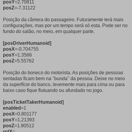
posY
=2.70811
posZ
=-7.31122
Posição da câmera do passageiro. Futuramente terá mais
configurações, mas por um tempo será só esta. Pode ser no
fundo do salão, no meio, em qualquer parte.
[posDriverHumanoid]
posX
=-0.704755
posY
=1.3566
posZ
=5.55762
Posição do boneco do motorista. As posições de pessoas
sentadas ficam bem na "bunda" da pessoa. Deixe no meio
da superfície do banco, levemente mais para cima ou para
baixo caso fique flutuando ou afundado no jogo.
[posTicketTakerHumanoid]
enabled
=1
posX
=0.801177
posY
=1.21393
posZ
=1.90512
rotX
=