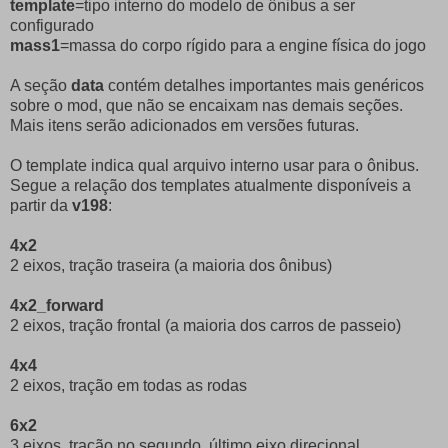
template
=tipo interno do modelo de ônibus a ser
configurado
mass1
=massa do corpo rígido para a engine física do jogo
A seção
data
contém detalhes importantes mais genéricos
sobre o mod, que não se encaixam nas demais seções.
Mais itens serão adicionados em versões futuras.
O template indica qual arquivo interno usar para o ônibus.
Segue a relação dos templates atualmente disponíveis a
partir da
v198
:
4x2
2 eixos, tração traseira (a maioria dos ônibus)
4x2_forward
2 eixos, tração frontal (a maioria dos carros de passeio)
4x4
2 eixos, tração em todas as rodas
6x2
3 eixos, tração no segundo, último eixo direcional