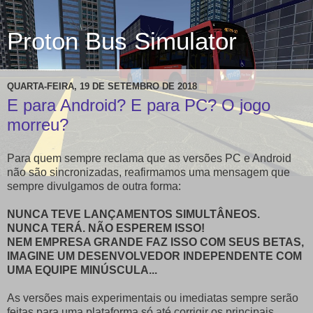
Proton Bus Simulator
QUARTA-FEIRA, 19 DE SETEMBRO DE 2018
E para Android? E para PC? O jogo
morreu?
Para quem sempre reclama que as versões PC e Android
não são sincronizadas, reafirmamos uma mensagem que
sempre divulgamos de outra forma:
NUNCA TEVE LANÇAMENTOS SIMULTÂNEOS.
NUNCA TERÁ. NÃO ESPEREM ISSO!
NEM EMPRESA GRANDE FAZ ISSO COM SEUS BETAS,
IMAGINE UM DESENVOLVEDOR INDEPENDENTE COM
UMA EQUIPE MINÚSCULA...
As versões mais experimentais ou imediatas sempre serão
feitas para uma plataforma só até corrigir os principais