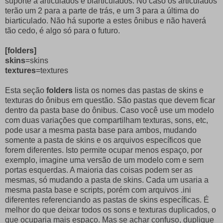
suporte a articulados e biarticulados. No caso os articulados
terão um 2 para a parte de trás, e um 3 para a última do
biarticulado. Não há suporte a estes ônibus e não haverá
tão cedo, é algo só para o futuro.
[folders]
skins
=skins
textures
=textures
Esta seção
folders
lista os nomes das pastas de skins e
texturas do ônibus em questão. São pastas que devem ficar
dentro da pasta base do ônibus. Caso você use um modelo
com duas variações que compartilham texturas, sons, etc,
pode usar a mesma pasta base para ambos, mudando
somente a pasta de skins e os arquivos específicos que
forem diferentes. Isto permite ocupar menos espaço, por
exemplo, imagine uma versão de um modelo com e sem
portas esquerdas. A maioria das coisas podem ser as
mesmas, só mudando a pasta de skins. Cada um usaria a
mesma pasta base e scripts, porém com arquivos .ini
diferentes referenciando as pastas de skins específicas. É
melhor do que deixar todos os sons e texturas duplicados, o
que ocuparia mais espaço. Mas se achar confuso, duplique