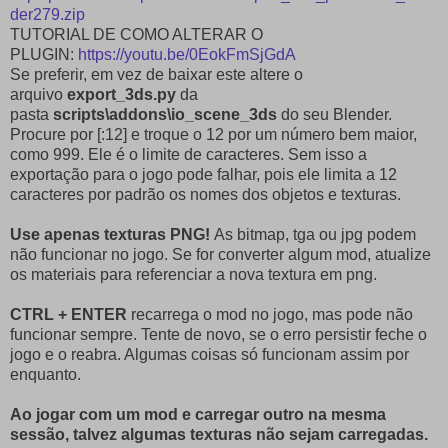
der279.zip
TUTORIAL DE COMO ALTERAR O
PLUGIN:
https://youtu.be/0EokFmSjGdA
Se preferir, em vez de baixar este altere o
arquivo
export_3ds.py
da
pasta
scripts\addons\io_scene_3ds
do seu Blender.
Procure por [:12] e troque o 12 por um número bem maior,
como 999. Ele é o limite de caracteres. Sem isso a
exportação para o jogo pode falhar, pois ele limita a 12
caracteres por padrão os nomes dos objetos e texturas.
Use apenas texturas PNG!
As bitmap, tga ou jpg podem
não funcionar no jogo. Se for converter algum mod, atualize
os materiais para referenciar a nova textura em png.
CTRL + ENTER
recarrega o mod no jogo, mas pode não
funcionar sempre. Tente de novo, se o erro persistir feche o
jogo e o reabra. Algumas coisas só funcionam assim por
enquanto.
Ao jogar com um mod e carregar outro na mesma
sessão, talvez algumas texturas não sejam carregadas.