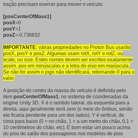
tração precisam exercer para mover o veículo.
[posCenterOfMass1]
posX
=0
posY
=1
posZ
=-0.736832
IMPORTANTE:
várias propriedades no Proton Bus usarão
posX, posY e posZ. Algumas usam rotX, rotY e rotZ, ou
scale, ou size. Estes nomes devem ser escritos exatamente
assim. pos em minúsculas e a letra do eixo em maiúscula.
Se não for assim o jogo não identificará, retornando 0 para o
valor.
A posição do centro da massa do veículo é definida pelo
item
posCenterOfMass1
, no sistema de coordenadas da
engine Unity 3D. X é o sentido lateral, da esquerda para a
direita, aqui geralmente será zero (o meio do ônibus, senão
ele ficaria pendente para um dos lados). Y é vertical, de
cima para baixo (0 = no chão, 1 = a um metro do chão, 0.1 =
10 centímetros do chão, etc). É bom estar um pouco acima
do piso do salão dos passageiros nos modelos de piso