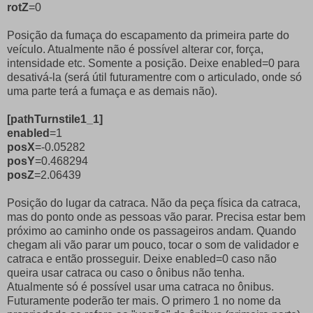
rotZ
=0
Posição da fumaça do escapamento da primeira parte do
veículo. Atualmente não é possível alterar cor, força,
intensidade etc. Somente a posição. Deixe enabled=0 para
desativá-la (será útil futuramentre com o articulado, onde só
uma parte terá a fumaça e as demais não).
[pathTurnstile1_1]
enabled
=1
posX
=-0.05282
posY
=0.468294
posZ
=2.06439
Posição do lugar da catraca. Não da peça física da catraca,
mas do ponto onde as pessoas vão parar. Precisa estar bem
próximo ao caminho onde os passageiros andam. Quando
chegam ali vão parar um pouco, tocar o som de validador e
catraca e então prosseguir. Deixe enabled=0 caso não
queira usar catraca ou caso o ônibus não tenha.
Atualmente só é possível usar uma catraca no ônibus.
Futuramente poderão ter mais. O primero 1 no nome da