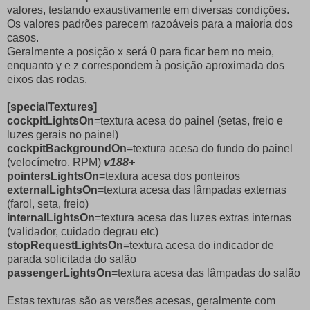
valores, testando exaustivamente em diversas condições.
Os valores padrões parecem razoáveis para a maioria dos
casos.
Geralmente a posição x será 0 para ficar bem no meio,
enquanto y e z correspondem à posição aproximada dos
eixos das rodas.
[specialTextures]
cockpitLightsOn
=textura acesa do painel (setas, freio e
luzes gerais no painel)
cockpitBackgroundOn
=textura acesa do fundo do painel
(velocímetro, RPM)
v188+
pointersLightsOn
=textura acesa dos ponteiros
externalLightsOn
=textura acesa das lâmpadas externas
(farol, seta, freio)
internalLightsOn
=textura acesa das luzes extras internas
(validador, cuidado degrau etc)
stopRequestLightsOn
=textura acesa do indicador de
parada solicitada do salão
passengerLightsOn
=textura acesa das lâmpadas do salão
Estas texturas são as versões acesas, geralmente com