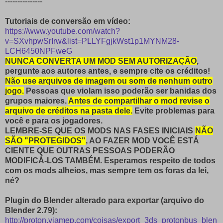
---------------
Tutoriais de conversão em vídeo:
https://www.youtube.com/watch?
v=SXvhpwSrIrw&list=PLLYFgjkWst1p1MYNM28-
LCH6450NPFweG
NUNCA CONVERTA UM MOD SEM AUTORIZAÇÃO
,
pergunte aos autores antes, e sempre cite os créditos!
Não use arquivos de imagem ou som de nenhum outro
jogo.
Pessoas que violam isso poderão ser banidas dos
grupos maiores.
Antes de compartilhar o mod revise o
arquivo de créditos na pasta dele.
Evite problemas para
você e para os jogadores.
LEMBRE-SE QUE OS MODS NAS FASES INICIAIS
NÃO
SÃO "PROTEGIDOS"
, AO FAZER MOD VOCÊ ESTÁ
CIENTE QUE OUTRAS PESSOAS PODERÃO
MODIFICÁ-LOS TAMBÉM. Esperamos respeito de todos
com os mods alheios, mas sempre tem os foras da lei,
né?
Plugin do Blender alterado para exportar (arquivo do
Blender 2.79):
http://proton.viamep.com/coisas/export_3ds_protonbus_blen