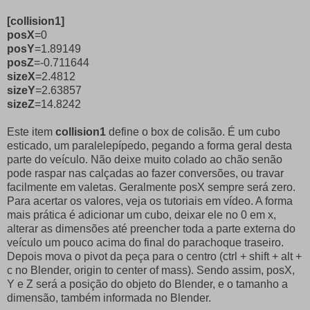
[collision1]
posX
=0
posY
=1.89149
posZ
=-0.711644
sizeX
=2.4812
sizeY
=2.63857
sizeZ
=14.8242
Este item
collision1
define o box de colisão. É um cubo
esticado, um paralelepípedo, pegando a forma geral desta
parte do veículo. Não deixe muito colado ao chão senão
pode raspar nas calçadas ao fazer conversões, ou travar
facilmente em valetas. Geralmente posX sempre será zero.
Para acertar os valores, veja os tutoriais em vídeo. A forma
mais prática é adicionar um cubo, deixar ele no 0 em x,
alterar as dimensões até preencher toda a parte externa do
veículo um pouco acima do final do parachoque traseiro.
Depois mova o pivot da peça para o centro (ctrl + shift + alt +
c no Blender, origin to center of mass). Sendo assim, posX,
Y e Z será a posição do objeto do Blender, e o tamanho a
dimensão, também informada no Blender.