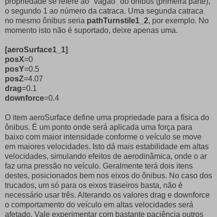
propriedade se refere ao "vagão" do ônibus (primeira parte),
o segundo 1 ao número da catraca. Uma segunda catraca
no mesmo ônibus seria
pathTurnstile1_2
, por exemplo. No
momento isto não é suportado, deixe apenas uma.
[aeroSurface1_1]
posX
=0
posY
=0.5
posZ
=4.07
drag
=0.1
downforce
=0.4
O item aeroSurface define uma propriedade para a física do
ônibus. É um ponto onde será aplicada uma força para
baixo com maior intensidade conforme o veículo se move
em maiores velocidades. Isto dá mais estabilidade em altas
velocidades, simulando efeitos de aerodinâmica, onde o ar
faz uma pressão no veículo. Geralmente terá dois itens
destes, posicionados bem nos eixos do ônibus. No caso dos
trucados, um só para os eixos traseiros basta, não é
necessário usar três. Alterando os valores drag e downforce
o comportamento do veículo em altas velocidades será
afetado. Vale experimentar com bastante paciência outros