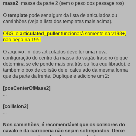
mass2=
massa da parte 2 (sem o peso dos passageiros)
O
template
pode ser algum da lista de articulados ou
caminhões (veja a lista dos templates mais acima).
OBS: o
articulated_puller
funcionará somente na v198+,
não pega na 195!
O arquivo .ini dos articulados deve ter uma nova
configuração do centro da massa do vagão traseiro (o que
determina se ele pende mais pra trás ou fica equilibrado), e
também o box de colisão dele, calculado da mesma forma
que da parte da frente. Duplique e adicione um 2:
[posCenterOfMass2]
...
[collision2]
...
Nos caminhões, é recomendável que os colisores do
cavalo e da carroceria não sejam sobrepostos. Deixe