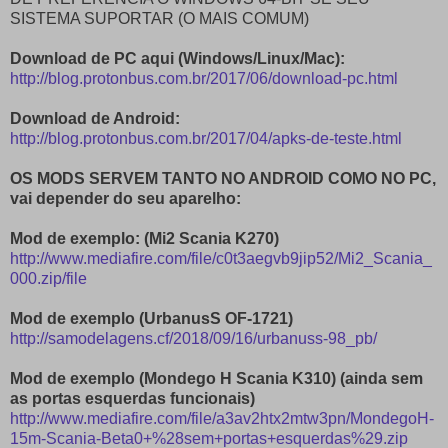
SISTEMA SUPORTAR (O MAIS COMUM)
Download de PC aqui (Windows/Linux/Mac):
http://blog.protonbus.com.br/2017/06/download-pc.html
Download de Android:
http://blog.protonbus.com.br/2017/04/apks-de-teste.html
OS MODS SERVEM TANTO NO ANDROID COMO NO PC,
vai depender do seu aparelho:
Mod de exemplo: (Mi2 Scania K270)
http://www.mediafire.com/file/c0t3aegvb9jip52/Mi2_Scania_
000.zip/file
Mod de exemplo (UrbanusS OF-1721)
http://samodelagens.cf/2018/09/16/urbanuss-98_pb/
Mod de exemplo (Mondego H Scania K310) (ainda sem
as portas esquerdas funcionais)
http://www.mediafire.com/file/a3av2htx2mtw3pn/MondegoH-
15m-Scania-Beta0+%28sem+portas+esquerdas%29.zip