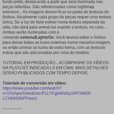
fundo preto, destacando a parte que será iluminada nas
peças referidas. São referenciadas como nightmap,
emission... As imagens devem ficar na pasta de texturas do
ônibus. Atualmente cada grupo de peças requer uma textura
única. Se a luz de farol estiver numa textura separada da
seta, não dará para animá-las usando a textura, no caso...
Ambas serão iluminadas com o
comando
externalLightsOn
. Você deverá editar o ônibus
para deixar todas as luzes externas numa mesama imagem,
ou então animar as luzes de outra forma, com as texturas
extras que são adicionadas por cima do modelo.
TUTORIAL EM PRODUÇÃO... ACOMPANHE OS VÍDEOS
NA PLAYLIST INDICADA LÁ EM CIMA. MAIS DETALHES
SERÃO PUBLICADOS COM TEMPO DEPOIS.
Tutoriais de conversão em vídeo:
https://www.youtube.com/watch?
v=SXvhpwSrIrw&list=PLLYFgjkWst1p1MYNM28-
LCH6450NPFweG
---------------