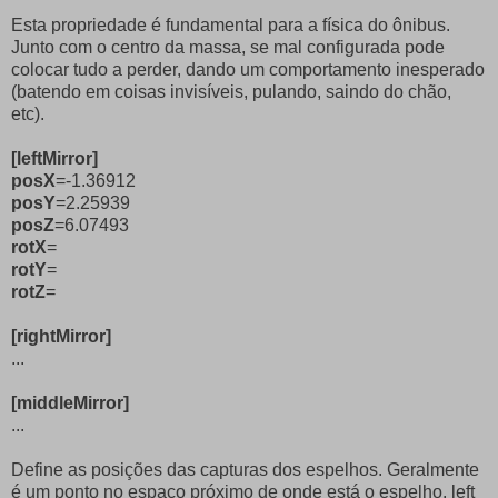
Esta propriedade é fundamental para a física do ônibus.
Junto com o centro da massa, se mal configurada pode
colocar tudo a perder, dando um comportamento inesperado
(batendo em coisas invisíveis, pulando, saindo do chão,
etc).
[leftMirror]
posX
=-1.36912
posY
=2.25939
posZ
=6.07493
rotX
=
rotY
=
rotZ
=
[rightMirror]
...
[middleMirror]
...
Define as posições das capturas dos espelhos. Geralmente
é um ponto no espaço próximo de onde está o espelho. left